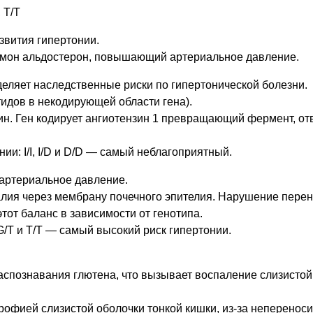
 T/T
звития гипертонии.
рмон альдостерон, повышающий артериальное давление.
ляет наследственные риски по гипертонической болезни.
тидов в некодирующей области гена).
ин. Ген кодирует ангиотензин 1 превращающий фермент, от
ии: I/I, I/D и D/D — самый неблагоприятный.
 артериальное давление.
алия через мембрану почечного эпителия. Нарушение перен
тот баланс в зависимости от генотипа.
G/T и T/T — самый высокий риск гипертонии.
аспознавания глютена, что вызывает воспаление слизистой
рофией слизистой оболочки тонкой кишки, из-за неперенос