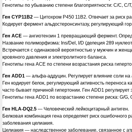
Генотипы по убыванию степени благоприятности: C/C, C/T,
Ген CYP11B2
— Цитохром P450 11B2. Отвечает за риск ра
Кодирует фермент альдостеронсинтазу, регулирующий го
Ген АСЕ
— ангиотензин 1 превращающий фермент. Опреде
Название полиморфизма: Ins/Del, I/D (делеция 289 нуклео
Встречается с одинаковой вероятностью у мужчин и женщ
кровяного давления и электролитного баланса.
Генотипы гена ACE по степени возрастания риска гипертон
Ген ADD1
— альфа-аддуцин. Регулирует влияние соли на
Ген кодирует белок, регулирующий активность переноса к
часто бывает причиной гипертонии. Ген ADD1 регулирует э
Генотипы гена ADD1 по возрастанию степени риска: G/G, 
Ген HLA-DQ2.5
— Человеческий лейкоцитарный антиген.
Белковая комбинация гена определяет риск ошибочного р
заболевания целиакия.
Целиакия — наследственное заболевание, связанное с ат