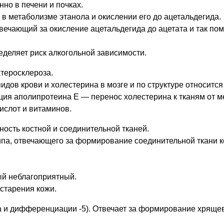
но в печени и почках.
 метаболизме этанола и окислении его до ацетальдегида.
вечающий за окисление ацетальдегида до ацетата и так по
ределяет риск алкогольной зависимости.
теросклероза.
дов крови и холестерина в мозге и по структуре относится 
ция аполипротеина Е — перенос холестерина к тканям от ме
ислот и витаминов.
ность костной и соединительной тканей.
типа, отвечающего за формирование соединительной ткани к
ый неблагоприятный.
 старения кожи.
оста и дифференциации -5). Отвечает за формирование хряще