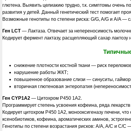
глютена. Выявить целиакию трудно, т.к. симптомы очень п
развития у детей. Данный генетический тест помогает про
Возможные генотипы по степени риска: G/G, A/G и A/A — 
Ген LCT
— Лактаза. Отвечает за непереносимость молочн
Кодирует фермент лактазу, расщепляющий сахар лактозу на
Типичные
снижение плотности костной ткани — риск переломов
нарушение работы ЖКТ;
повышенное образование слизи — синуситы, гаймор
вторичная глютеновая энтеропатия (непереносимост
Ген CYP1A2
— Цитохром P450 1A2.
Программирует степень усвоения кофеина, ряда лекарств 
Кодирует цитохром P450 1A2, монооксигеназу печени, что
ксенобиотиков, кофеина, ароматических аминов, эстроген
Генотипы по степени возрастания рисков: A/A, A/C и C/C 