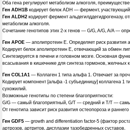
Оба гена регулируют метаболизм алкоголя, преимуществен
Ген ADH1B
кодирует белок ADH — фермент, участвующий в
Ген ALDH2
кодирует фермент альдегилддегидрогеназу, от
метаболизм алкоголя.
Сочетание генотипов этих 2-х генов — G/G, A/G, A/A — оп
Ген APOE
— аполипротеин Е. Определяет риск развития а
Кодирует белок аполипротеин Е, отвечающий за обмен липи
Синтезируется в печени и головном мозге. Основная функ
всасывания в кишечнике для синтеза гормонов, желчных к
Ген COL1A1
— Коллаген 1 типа альфа 1. Отвечает за проч
Кодирует компонент [альфа -1 субъединицу] коллагена 1 
сухожилий.
Возможные генотипы по степени благоприятности:
G/G — самый благоприятный, G/T — средний и T/T — сам
От генотипа зависит риск развития остеопороза и раннего
Ген GDF5
— growth and differentiation factor-5 (фактор р
артрозов, артритов, дисплазии тазобедренных суставов.