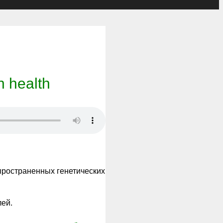
 health
пространенных генетических
лей.