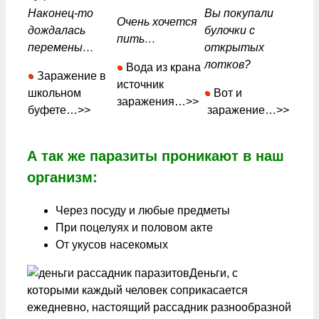
Наконец-то
Вы покупали
Очень хочется
дождалась
булочки с
пить…
перемены…
открытых
лотков?
Вода из крана
Заражение в
источник
школьном
Вот и
заражения…>>
буфете…>>
заражение…>>
А так же паразиты проникают в наш
организм:
Через посуду и любые предметы
При поцелуях и половом акте
От укусов насекомых
Деньги, с
которыми каждый человек соприкасается
ежедневно, настоящий рассадник разнообразной