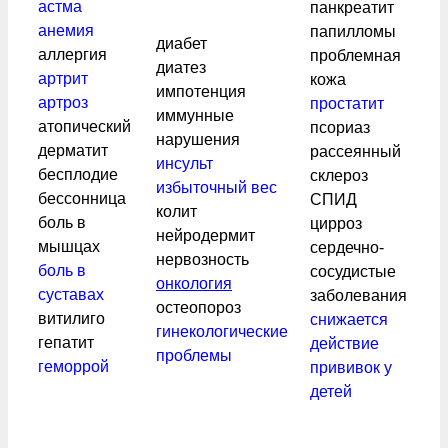
астма
панкреатит
анемия
папилломы
диабет
аллергия
проблемная
диатез
артрит
кожа
импотенция
артроз
простатит
иммунные
атопический
псориаз
нарушения
дерматит
рассеянный
инсульт
бесплодие
склероз
избыточный вес
бессонница
СПИД
колит
боль в
цирроз
нейродермит
мышцах
сердечно-
нервозность
боль в
сосудистые
онкология
суставах
заболевания
остеопороз
витилиго
снижается
гинекологические
гепатит
действие
проблемы
геморрой
прививок у
детей