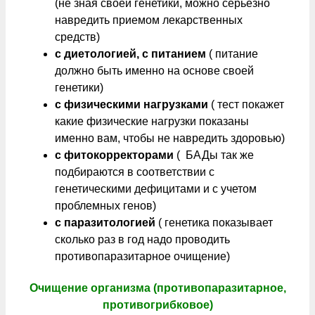
(не зная своей генетики, можно серьезно
навредить приемом лекарственных
средств)
с диетологией, с питанием
( питание
должно быть именно на основе своей
генетики)
с физическими нагрузками
( тест покажет
какие физические нагрузки показаны
именно вам, чтобы не навредить здоровью)
с фитокорректорами
( БАДы так же
подбираются в соответствии с
генетическими дефицитами и с учетом
проблемных генов)
с паразитологией
( генетика показывает
сколько раз в год надо проводить
противопаразитарное очищение)
Очищение организма (противопаразитарное,
противогрибковое)