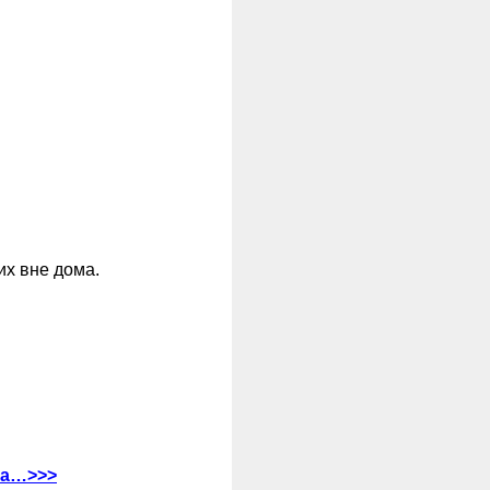
х вне дома.
ва…>>>