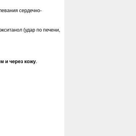
левания сердечно-
кситанол (удар по печени,
м и через кожу
.